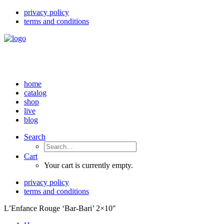
privacy policy
terms and conditions
home
catalog
shop
live
blog
Search
Cart
Your cart is currently empty.
privacy policy
terms and conditions
L’Enfance Rouge ‘Bar-Bari’ 2×10″