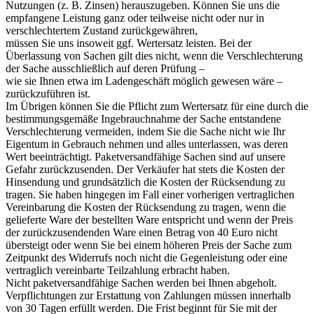
Nutzungen (z. B. Zinsen) herauszugeben. Können Sie uns die
empfangene Leistung ganz oder teilweise nicht oder nur in
verschlechtertem Zustand zurückgewähren,
müssen Sie uns insoweit ggf. Wertersatz leisten. Bei der
Überlassung von Sachen gilt dies nicht, wenn die Verschlechterung
der Sache ausschließlich auf deren Prüfung –
wie sie Ihnen etwa im Ladengeschäft möglich gewesen wäre –
zurückzuführen ist.
Im Übrigen können Sie die Pflicht zum Wertersatz für eine durch die
bestimmungsgemäße Ingebrauchnahme der Sache entstandene
Verschlechterung vermeiden, indem Sie die Sache nicht wie Ihr
Eigentum in Gebrauch nehmen und alles unterlassen, was deren
Wert beeinträchtigt. Paketversandfähige Sachen sind auf unsere
Gefahr zurückzusenden. Der Verkäufer hat stets die Kosten der
Hinsendung und grundsätzlich die Kosten der Rücksendung zu
tragen. Sie haben hingegen im Fall einer vorherigen vertraglichen
Vereinbarung die Kosten der Rücksendung zu tragen, wenn die
gelieferte Ware der bestellten Ware entspricht und wenn der Preis
der zurückzusendenden Ware einen Betrag von 40 Euro nicht
übersteigt oder wenn Sie bei einem höheren Preis der Sache zum
Zeitpunkt des Widerrufs noch nicht die Gegenleistung oder eine
vertraglich vereinbarte Teilzahlung erbracht haben.
Nicht paketversandfähige Sachen werden bei Ihnen abgeholt.
Verpflichtungen zur Erstattung von Zahlungen müssen innerhalb
von 30 Tagen erfüllt werden. Die Frist beginnt für Sie mit der