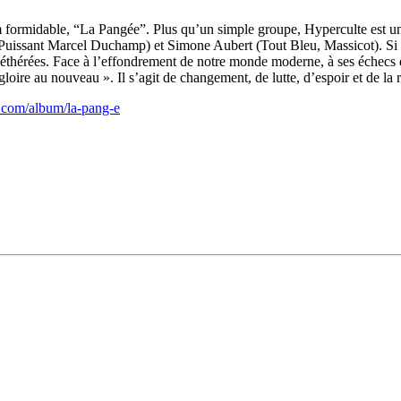
 formidable, “La Pangée”. Plus qu’un simple groupe, Hyperculte est un 
 Puissant Marcel Duchamp) et Simone Aubert (Tout Bleu, Massicot). Si v
 éthérées. Face à l’effondrement de notre monde moderne, à ses échecs e
 gloire au nouveau ». Il s’agit de changement, de lutte, d’espoir et de 
p.com/album/la-pang-e