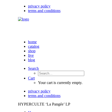
privacy policy
terms and conditions
home
catalog
shop
live
blog
Search
Cart
Your cart is currently empty.
privacy policy
terms and conditions
HYPERCULTE ‘La Pangée’ LP