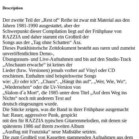
Description
Der zweite Teil der „Rest of“ Reihe ist zwar mit Material aus den
Jahren 1981-1990 ausgestattet, aber der
Schwerpunkt dieser Compilation liegt auf der Frühphase von
RAZZIA und daher stammt ein Großteil der
Songs aus der „Tag ohne Schatten“ Ära.
Dieses Punkhistorische Zeitdokument besteht aus raren und zumeist
unveröffentlichten Demo-,
Übungsraum- und Live-Aufnahmen und bis auf den Studio-Track
„Abschaum erwache“ ist keines der
Lieder (bzw. Versionen) jemals vorher auf Vinyl oder CD
erschienen. Enthalten sind beispielsweise Songs
wie: „Er oder ich“, „Chaos“, „Hängt ihn auf“, „Wer, Wie, Wo“,
„Wiedersehen“ oder die Ur-Version von
„Slalom d´a Mort“, die 1985 unter dem Titel „Auf dem Weg ins
Nichts“ noch mit anderem Text auf
deutsch eingesungen wurde.
Die Stücke zeigen, was die Band in ihrer Frühphase ausgemacht
hat: Rauer, aggressiver Punk, gespickt
mit den für RAZZIA typischen Gitarrenmelodien, mit denen sie
spätestens 1986 auf ihrem zweiten Album
„Ausflug mit Franziska“ neue Maßstäbe setzten.
Die zum Großteil von Kassetten stammenden Aufnahmen aus dem