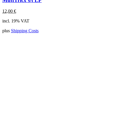
MuttTricx s/t LP
12,00
€
incl. 19% VAT
plus
Shipping Costs