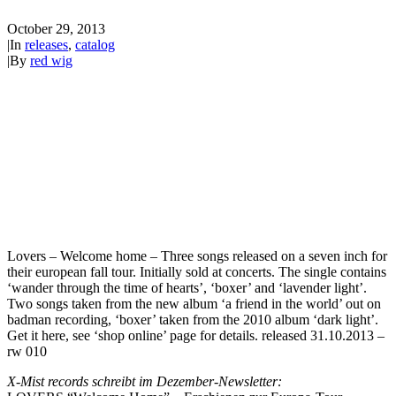
October 29, 2013
|
In
releases
,
catalog
|
By
red wig
Lovers – Welcome home – Three songs released on a seven inch for
their european fall tour. Initially sold at concerts. The single contains
‘wander through the time of hearts’, ‘boxer’ and ‘lavender light’.
Two songs taken from the new album ‘a friend in the world’ out on
badman recording, ‘boxer’ taken from the 2010 album ‘dark light’.
Get it here, see ‘shop online’ page for details. released 31.10.2013 –
rw 010
X-Mist records schreibt im Dezember-Newsletter: