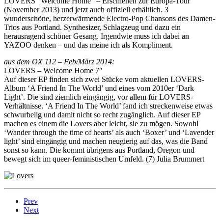
LOVERS “Welcome Home” – Erschienen zur Europa-Tour
(November 2013) und jetzt auch offiziell erhältlich. 3
wunderschöne, herzerwärmende Electro-Pop Chansons des Damen-
Trios aus Portland. Synthesizer, Schlagzeug und dazu ein
herausragend schöner Gesang. Irgendwie muss ich dabei an
YAZOO denken – und das meine ich als Kompliment.
aus dem OX 112 – Feb/März 2014:
LOVERS – Welcome Home 7″
Auf dieser EP finden sich zwei Stücke vom aktuellen LOVERS-
Album ‘A Friend In The World’ und eines vom 2010er ‘Dark
Light’. Die sind ziemlich eingängig, vor allem für LOVERS-
Verhältnisse. ‘A Friend In The World’ fand ich streckenweise etwas
schwurbelig und damit nicht so recht zugänglich. Auf dieser EP
machen es einem die Lovers aber leicht, sie zu mögen. Sowohl
‘Wander through the time of hearts’ als auch ‘Boxer’ und ‘Lavender
light’ sind eingängig und machen neugierig auf das, was die Band
sonst so kann. Die kommt übrigens aus Portland, Oregon und
bewegt sich im queer-feministischen Umfeld. (7) Julia Brummert
Prev
Next